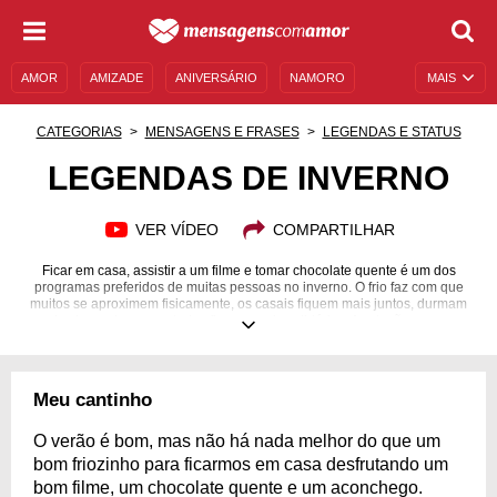
AMOR
AMIZADE
ANIVERSÁRIO
NAMORO
MAIS
SENTIMENTOS
LEGENDAS
DATAS ESPECIAIS
CATEGORIAS
MENSAGENS E FRASES
LEGENDAS E STATUS
UNIVERSO FEMININO
AUTOAJUDA
DESCULPAS
LEGENDAS DE INVERNO
MENSAGENS E FRASES
MENSAGENS DE ANIVERSÁRIO
VER VÍDEO
COMPARTILHAR
ENTRETENIMENTO
FAMOSOS
BÍBLIA
Ficar em casa, assistir a um filme e tomar chocolate quente é um dos
programas preferidos de muitas pessoas no inverno. O frio faz com que
muitos se aproximem fisicamente, os casais fiquem mais juntos, durmam
mais abraçados e que todos fiquem mais solidários. A estação que nos
enche de roupas promove uma onda de aconchego e de proximidade.
Não que as outras estações não sejam boas, mas o inverno se torna um
pouco mais especial por tudo que a época traz consigo. E dentre tantas
coisas boas, uma se destaca: a união, e onde há união, na maioria das
Meu cantinho
vezes também há fotografias que "congelam" esses momentos singulares.
Estimule a sua criatividade com estas lindas legendas de inverno!
O verão é bom, mas não há nada melhor do que um
bom friozinho para ficarmos em casa desfrutando um
bom filme, um chocolate quente e um aconchego.