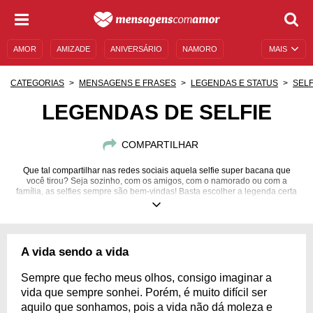
AMOR
AMIZADE
ANIVERSÁRIO
NAMORO
MAIS
SENTIMENTOS
LEGENDAS
DATAS ESPECIAIS
CATEGORIAS
MENSAGENS E FRASES
LEGENDAS E STATUS
SELF
UNIVERSO FEMININO
AUTOAJUDA
DESCULPAS
LEGENDAS DE SELFIE
MENSAGENS E FRASES
MENSAGENS DE ANIVERSÁRIO
COMPARTILHAR
ENTRETENIMENTO
FAMOSOS
BÍBLIA
Que tal compartilhar nas redes sociais aquela selfie super bacana que
você tirou? Seja sozinho, com os amigos, com o namorado ou com a
família, as selfies sempre são bem-vindas! Basta escolher a legenda certa
para arrasar entre seus seguidores e esperar a chuva de likes e
comentários!
A vida sendo a vida
Sempre que fecho meus olhos, consigo imaginar a
vida que sempre sonhei. Porém, é muito difícil ser
aquilo que sonhamos, pois a vida não dá moleza e