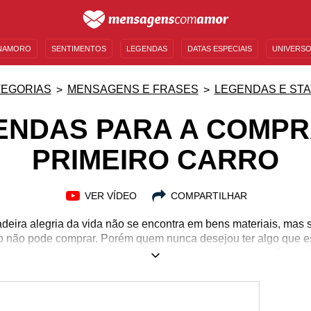
NAMORO
SENTIMENTOS
LEGENDAS
DATAS ESPECIAIS
UNIVERSO
MENSAGENS DE ANIVERSÁRIO
ENTRETENIMENTO
FAMOSOS
BÍBLIA
EGORIAS
MENSAGENS E FRASES
LEGENDAS E ST
ENDAS PARA A COMPR
PRIMEIRO CARRO
VER VÍDEO
COMPARTILHAR
eira alegria da vida não se encontra em bens materiais, mas 
ro não pode comprar. Porém quem nunca desejou ter algo que e
a viagem internacional, comprar uma casa ou um carro são son
 realizam, uma alegria sem fim toma conta, principalmente qu
retizar. Essa euforia deve ser compartilhada, principalmente c
s para que você não desistisse. Por isso fizemos legendas pa