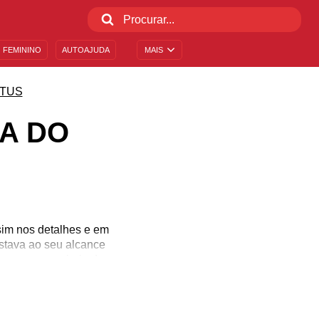
 FEMININO
AUTOAJUDA
MAIS
ATUS
A DO
sim nos detalhes e em
stava ao seu alcance
hos que a maioria das
ando houve esforço para
om as pessoas que te
ra a compra do primeiro