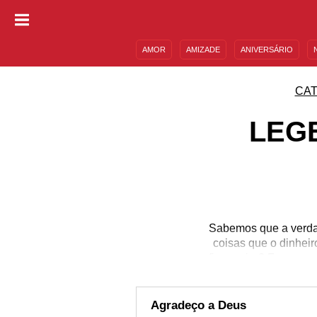
AMOR
AMIZADE
ANIVERSÁRIO
DESCULPAS
MENSAGENS E FRASES
CAT
LEG
Sabemos que a verdad
coisas que o dinhei
financeiro? Fazer um
pessoas tem. Quando se
que pudesse se conc
ajudaram e deram força
Agradeço a Deus