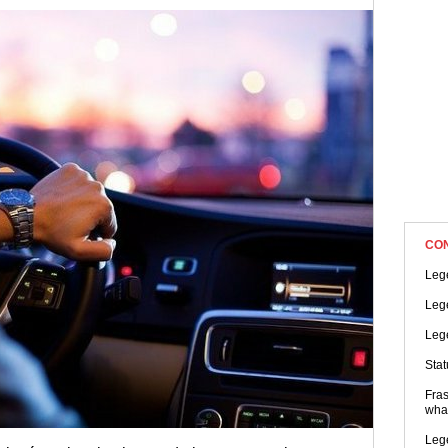
 assim você saberá o que dizer ao compartilhar esse momento. C
CO
Lege
Leg
Lege
Sta
Fras
wha
Lege