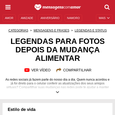
AMOR
AMIZADE
ANIVERSÁRIO
NAMORO
MAIS
SENTIMENTOS
LEGENDAS
DATAS ESPECIAIS
CATEGORIAS
MENSAGENS E FRASES
LEGENDAS E STATUS
UNIVERSO FEMININO
AUTOAJUDA
DESCULPAS
LEGENDAS PARA FOTOS
DEPOIS DA MUDANÇA
MENSAGENS E FRASES
MENSAGENS DE ANIVERSÁRIO
ALIMENTAR
ENTRETENIMENTO
FAMOSOS
BÍBLIA
VER VÍDEO
COMPARTILHAR
As redes sociais já fazem parte do nosso dia a dia. Quem nunca acordou e
já foi direto para o celular conferir as atualizações dos seus amigos
virtuais? Compartilhar suas mudanças nas redes pode te ajudar a manter
a motivação em dia e motivar outras pessoas que se inspiram no seu novo
estilo de vida. Divida suas experiências com a mudança alimentar e
desmistifique esse assunto entre seus amigos da web. Inspire-se nessas
legendas para fotos depois da mudança alimentar e torne seus registros
ainda mais únicos e especiais para quem te acompanha. Escolha qual
Estilo de vida
frase combina melhor com suas fotos e se jogue nas redes!