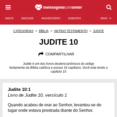
AMOR
AMIZADE
ANIVERSÁRIO
NAMORO
MAIS
SENTIMENTOS
LEGENDAS
DATAS ESPECIAIS
CATEGORIAS
BÍBLIA
ANTIGO TESTAMENTO
JUDITE
UNIVERSO FEMININO
AUTOAJUDA
DESCULPAS
JUDITE 10
MENSAGENS E FRASES
MENSAGENS DE ANIVERSÁRIO
COMPARTILHAR
ENTRETENIMENTO
FAMOSOS
BÍBLIA
Judite é um dos livros deuterocanônicos do antigo
testamento da Bíblia católica e possui 16 capítulos. Você esta lendo o
capítulo 10
Judite 10:1
Livro de Judite 10, versículo 1
Quando acabou de orar ao Senhor, levantou-se do
lugar onde estava prostrada diante do Senhor.