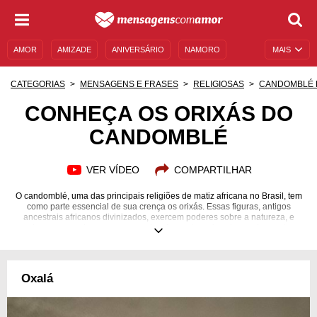
AMOR
AMIZADE
ANIVERSÁRIO
NAMORO
MAIS
SENTIMENTOS
LEGENDAS
DATAS ESPECIAIS
CATEGORIAS
MENSAGENS E FRASES
RELIGIOSAS
CANDOMBLÉ 
UNIVERSO FEMININO
AUTOAJUDA
DESCULPAS
CONHEÇA OS ORIXÁS DO
CANDOMBLÉ
MENSAGENS E FRASES
MENSAGENS DE ANIVERSÁRIO
ENTRETENIMENTO
FAMOSOS
BÍBLIA
VER VÍDEO
COMPARTILHAR
O candomblé, uma das principais religiões de matiz africana no Brasil, tem
como parte essencial de sua crença os orixás. Essas figuras, antigos
ancestrais africanos divinizados, exercem poderes sobre a natureza, e
zelam por aqueles que creem nelas. Aprenda mais sobre cada um dos
orixás do candomblé.
Oxalá