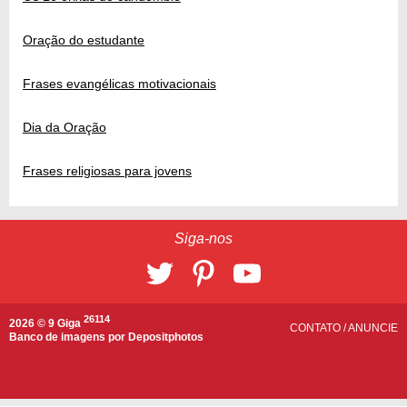
Oração do estudante
Frases evangélicas motivacionais
Dia da Oração
Frases religiosas para jovens
Siga-nos
26114
2026 © 9 Giga
CONTATO
/
ANUNCIE
Banco de imagens por
Depositphotos