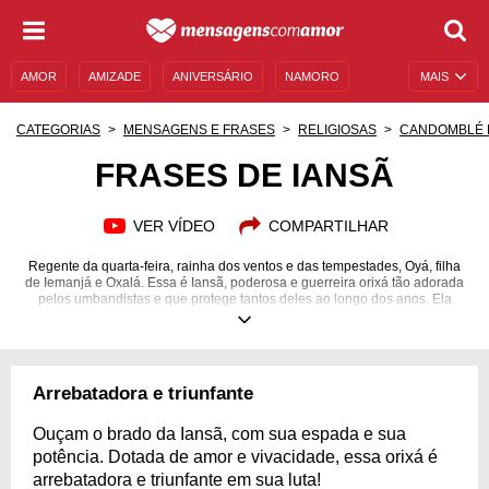
AMOR
AMIZADE
ANIVERSÁRIO
NAMORO
MAIS
SENTIMENTOS
LEGENDAS
DATAS ESPECIAIS
CATEGORIAS
MENSAGENS E FRASES
RELIGIOSAS
CANDOMBLÉ 
UNIVERSO FEMININO
AUTOAJUDA
DESCULPAS
FRASES DE IANSÃ
MENSAGENS E FRASES
MENSAGENS DE ANIVERSÁRIO
VER VÍDEO
COMPARTILHAR
ENTRETENIMENTO
FAMOSOS
BÍBLIA
Regente da quarta-feira, rainha dos ventos e das tempestades, Oyá, filha
de Iemanjá e Oxalá. Essa é Iansã, poderosa e guerreira orixá tão adorada
pelos umbandistas e que protege tantos deles ao longo dos anos. Ela
define tudo aquilo pelo que as mulheres vêm lutando há tanto tempo: a
força, o poder e a independência feminina. Iansã não é nem um pouco
submissa. Com sua coragem e instintos guerreiros característicos, essa
orixá é intensa, não tem medo de lutar pelo que é certo e possui toda a
persistência e confiança necessárias para que seus objetivos sejam
Arrebatadora e triunfante
plenamente alcançados.
Ouçam o brado da Iansã, com sua espada e sua
potência. Dotada de amor e vivacidade, essa orixá é
arrebatadora e triunfante em sua luta!