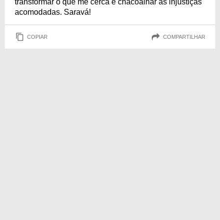
transformar o que me cerca e chacoalhar as injustiças
acomodadas. Saravá!
COPIAR
COMPARTILHAR