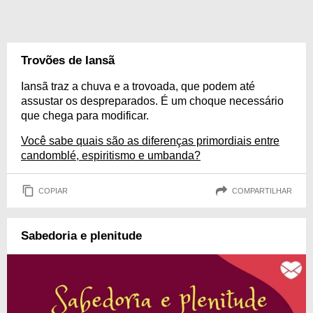
Trovões de Iansã
Iansã traz a chuva e a trovoada, que podem até
assustar os despreparados. É um choque necessário
que chega para modificar.
Você sabe quais são as diferenças primordiais entre
candomblé, espiritismo e umbanda?
COPIAR
COMPARTILHAR
Sabedoria e plenitude