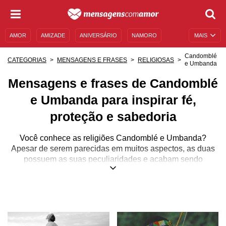
AMOR
AMIZADE
ANIVERSÁRIO
NAMORO
MAIS
SENTIMENTOS
LEGENDAS
DATAS ESPECIAIS
Candomblé
CATEGORIAS
MENSAGENS E FRASES
RELIGIOSAS
e Umbanda
UNIVERSO FEMININO
AUTOAJUDA
DESCULPAS
Mensagens e frases de Candomblé
MENSAGENS E FRASES
MENSAGENS DE ANIVERSÁRIO
e Umbanda para inspirar fé,
ENTRETENIMENTO
FAMOSOS
BÍBLIA
proteção e sabedoria
Você conhece as religiões Candomblé e Umbanda?
Apesar de serem parecidas em muitos aspectos, as duas
possuem as suas peculiaridades e acabam sendo
diferentes em suas próprias vertentes. Algumas
semelhanças, como o cultivo de orixás e o uso de
atabaques e miçangas, podem auxiliar na confusão entre
as duas religiões, fazendo com que algumas pessoas
venham a pensar que sejam a mesma coisa.