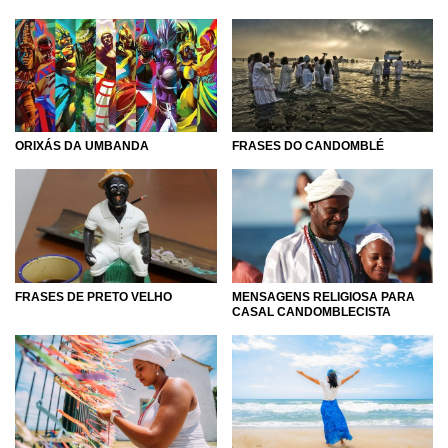
desenvolvimento espiritual dos praticantes, então, se você
chegou até aqui, é hora de se interiorizar, aprender sobre
cada uma delas e levar consigo a principal lição que
qualquer religião poderia ensinar: o amor ao próximo! Por
isso, conheça mais sobre o Candomblé e a Umbanda,
aprofunde-se em seus ensinamentos e leve em seu
coração tudo aquilo de bom que puder absorver com
ORIXÁS DA UMBANDA
FRASES DO CANDOMBLÉ
essas religiões e suas crenças. A espiritualidade é um bem
a ser cultivado, cabe a nós escolhermos a forma que
cuidaremos de nossas almas. Você está cuidando da sua?
FRASES DE PRETO VELHO
MENSAGENS RELIGIOSA PARA
CASAL CANDOMBLECISTA