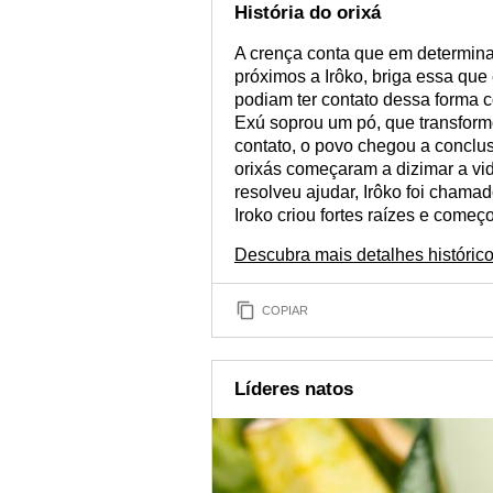
História do orixá
A crença conta que em determin
próximos a Irôko, briga essa qu
podiam ter contato dessa forma c
Exú soprou um pó, que transfor
contato, o povo chegou a conclus
orixás começaram a dizimar a vid
resolveu ajudar, Irôko foi chamad
Iroko criou fortes raízes e começo
Descubra mais detalhes histórico
COPIAR
Líderes natos