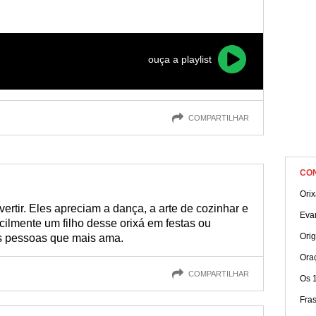
ouça a playlist
COMPARTILHAR
CO
Ori
ertir. Eles apreciam a dança, a arte de cozinhar e
Eva
cilmente um filho desse orixá em festas ou
Ori
as pessoas que mais ama.
Ora
COMPARTILHAR
Os 
Fra