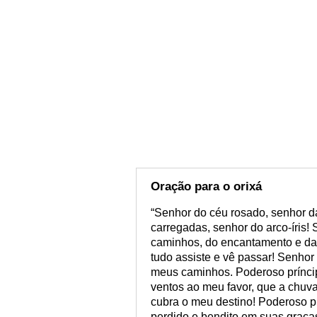
Oração para o orixá
“Senhor do céu rosado, senhor d
carregadas, senhor do arco-íris!
caminhos, do encantamento e da b
tudo assiste e vê passar! Senho
meus caminhos. Poderoso príncip
ventos ao meu favor, que a chuv
cubra o meu destino! Poderoso prí
perdido e bendito em suas graça