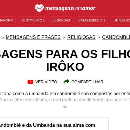
NAMORO
SENTIMENTOS
LEGENDAS
DATAS ESPECIAIS
UNIVERSO
MENSAGENS DE ANIVERSÁRIO
ENTRETENIMENTO
FAMOSOS
BÍBLIA
MENSAGENS E FRASES
RELIGIOSAS
CANDOMBL
AGENS PARA OS FILH
IRÔKO
VER VÍDEO
COMPARTILHAR
africana como a umbanda e o candomblé são compostas por entid
ência sobre seus filhos, e não poderia ser diferente quando se tr
inteligentes, divertidos, justos... muitos são os adjetivos que
e a história de Irôko, assim como sua oração e saudação e en
mo a influência que ele exerce sobre seus filhos. Aprenda a id
rixá de longe através dessas mensagens para os filhos de Irôk
Candomblé e da Umbanda na sua alma com