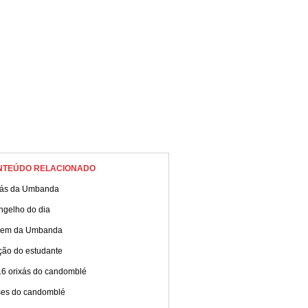
NTEÚDO RELACIONADO
xás da Umbanda
ngelho do dia
gem da Umbanda
ção do estudante
16 orixás do candomblé
ses do candomblé