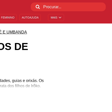
 FEMININO
AUTOAJUDA
MAIS
É E UMBANDA
OS DE
ades, guias e orixás. Os
ata dos filhos de Irôko.
 podem descrever um filho
tenda esse orixá mais
entificar um filho desse
o!