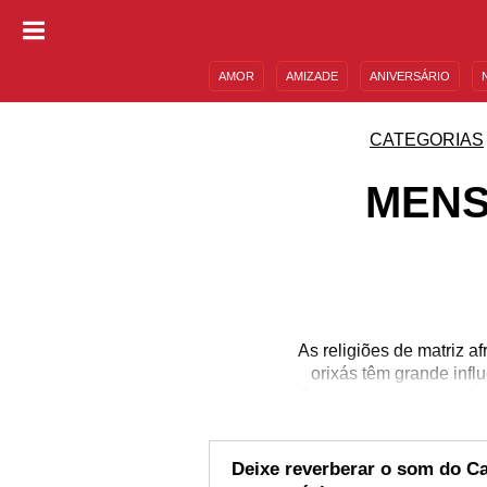
AMOR
AMIZADE
ANIVERSÁRIO
DESCULPAS
MENSAGENS E FRASES
CATEGORIAS
MENS
As religiões de matriz 
orixás têm grande influ
Ciumentos, apaixonados, 
desse orixá. Desvend
profundamente, assim co
o
Deixe reverberar o som do 