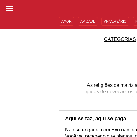
AMOR
AMIZADE
ANIVERSÁRIO
DESCULPAS
MENSAGENS E FRASES
CATEGORIAS
As religiões de matriz
figuras de devoção: os 
oferecendo seus poder
quem protege fielmente
aqueles que estão ao se
ainda mais com ele, co
Aqui se faz, aqui se paga
Não se engane: com Exu não tem 
Você vai receber o que plantou,