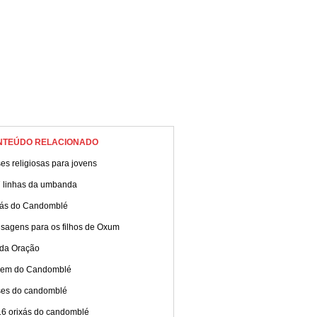
NTEÚDO RELACIONADO
es religiosas para jovens
7 linhas da umbanda
xás do Candomblé
sagens para os filhos de Oxum
 da Oração
gem do Candomblé
ses do candomblé
16 orixás do candomblé