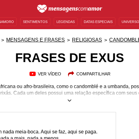
NAMORO
SENTIMENTOS
LEGENDAS
DATAS ESPECIAIS
UNIVERSO
MENSAGENS DE ANIVERSÁRIO
ENTRETENIMENTO
FAMOSOS
BÍBLIA
MENSAGENS E FRASES
RELIGIOSAS
CANDOMBL
FRASES DE EXUS
VER VÍDEO
COMPARTILHAR
 africana ou afro-brasileira, como o candomblé e a umbanda, po
orixás. Cada um deles possui uma relação específica com seus
es. Exu é um desses adorados protetores dos umbandistas ou 
 seus devotos e não falha em nenhuma missão, estando sempre
u lado. Estreite suas ligações com esse orixá tão querido! Para
mpartilhe essas frases de Exu e não tenha vergonha de expor sua
ele sempre estará preparado para lutar por você!
nada meia-boca. Aqui se faz, aqui se paga.
 nada a mais, nada a menos.