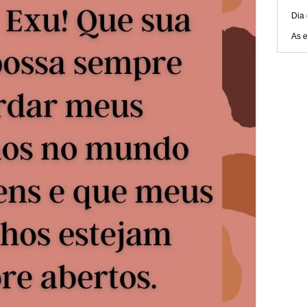
Dia
As 