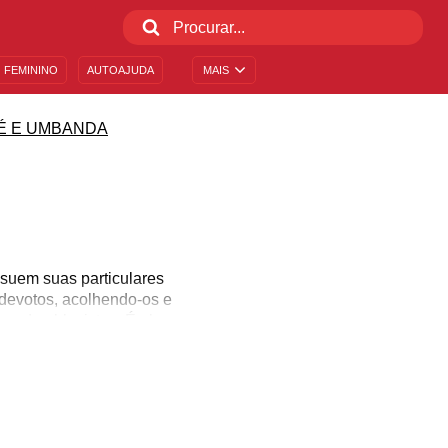
 FEMININO
AUTOAJUDA
MAIS
É E UMBANDA
ssuem suas particulares
 devotos, acolhendo-os e
candomblecistas. É ele
 a postos para defender
 te ajudar a conectar-se
 religiosidade. Afinal,