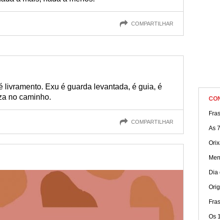
COMPARTILHAR
é livramento. Exu é guarda levantada, é guia, é
eza no caminho.
CO
Fras
COMPARTILHAR
As 
Ori
Men
Dia
Ori
Fra
Os 