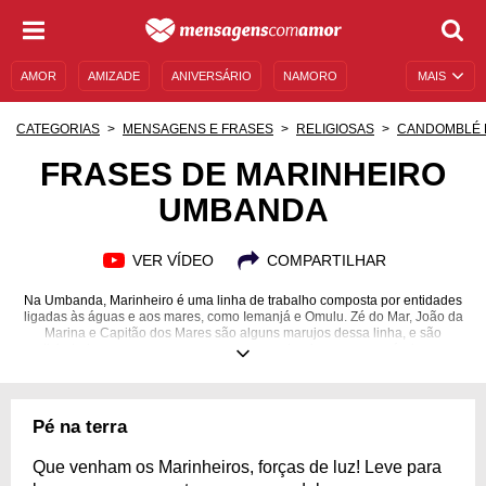
AMOR
AMIZADE
ANIVERSÁRIO
NAMORO
MAIS
SENTIMENTOS
LEGENDAS
DATAS ESPECIAIS
CATEGORIAS
MENSAGENS E FRASES
RELIGIOSAS
CANDOMBLÉ 
UNIVERSO FEMININO
AUTOAJUDA
DESCULPAS
FRASES DE MARINHEIRO
UMBANDA
MENSAGENS E FRASES
MENSAGENS DE ANIVERSÁRIO
ENTRETENIMENTO
FAMOSOS
BÍBLIA
VER VÍDEO
COMPARTILHAR
Na Umbanda, Marinheiro é uma linha de trabalho composta por entidades
ligadas às águas e aos mares, como Iemanjá e Omulu. Zé do Mar, João da
Marina e Capitão dos Mares são alguns marujos dessa linha, e são
divindades que renovam a esperança, a alegria e o amor próprio nas
pessoas. Conheça o poder regenerador e tranquilizante desses guias com
frases de Marinheiro Umbanda e lave a alma nessa relação com o divino!
Pé na terra
Que venham os Marinheiros, forças de luz! Leve para