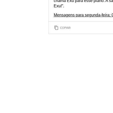
chama Exu para esse plano. A sau
Exu!”.
Mensagens para segunda-feira: 
COPIAR