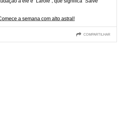
dação a ele é “Laroiê”, que significa “Salve
Comece a semana com alto astral!
COMPARTILHAR