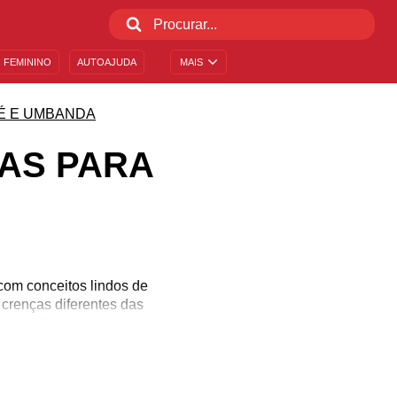
 FEMININO
AUTOAJUDA
MAIS
É E UMBANDA
AS PARA
com conceitos lindos de
 crenças diferentes das
ire-se!