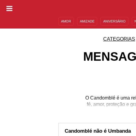
AMOR
AMIZADE
ANIVERSÁRIO
DESCULPAS
MENSAGENS E FRASES
CATEGORIAS
MENSAG
O Candomblé é uma reli
fé, amor, proteção e g
mais po
Candomblé não é Umbanda