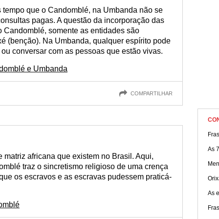
os tempo que o Candomblé, na Umbanda não se
consultas pagas. A questão da incorporação das
No Candomblé, somente as entidades são
xé (benção). Na Umbanda, qualquer espírito pode
r ou conversar com as pessoas que estão vivas.
andomblé e Umbanda
COMPARTILHAR
CO
Fras
As 
matriz africana que existem no Brasil. Aqui,
Men
omblé traz o sincretismo religioso de uma crença
 que os escravos e as escravas pudessem praticá-
Ori
As 
omblé
Fra