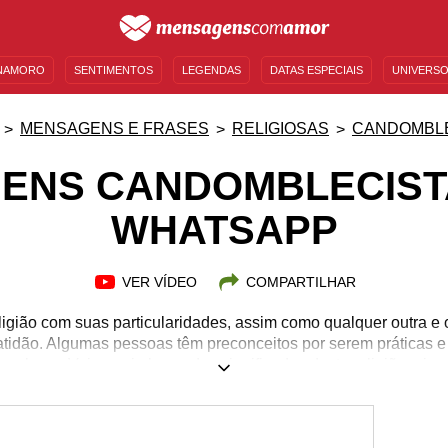
NAMORO
SENTIMENTOS
LEGENDAS
DATAS ESPECIAIS
UNIVERSO
MENSAGENS DE ANIVERSÁRIO
ENTRETENIMENTO
FAMOSOS
BÍBLIA
MENSAGENS E FRASES
RELIGIOSAS
CANDOMBL
ENS CANDOMBLECIST
WHATSAPP
VER VÍDEO
COMPARTILHAR
gião com suas particularidades, assim como qualquer outra e 
ratidão. Algumas pessoas têm preconceitos por serem práticas e
pulares. Veja aqui alguns dos significados desta religião e insp