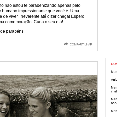
no não estou te parabenizando apenas pelo
er humano impressionante que você é. Uma
 de viver, irreverente até dizer chega! Espero
ma comemoração. Curta o seu dia!
 de parabéns
COMPARTILHAR
CO
Men
Aniv
Men
inte
Men
bon
Men