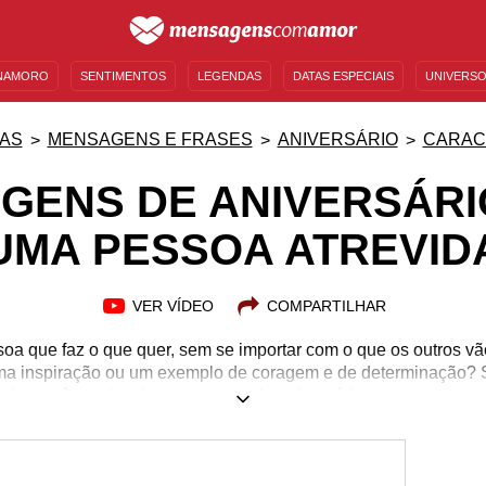
NAMORO
SENTIMENTOS
LEGENDAS
DATAS ESPECIAIS
UNIVERSO
MENSAGENS DE ANIVERSÁRIO
ENTRETENIMENTO
FAMOSOS
BÍBLIA
AS
MENSAGENS E FRASES
ANIVERSÁRIO
CARAC
GENS DE ANIVERSÁRI
UMA PESSOA ATREVID
VER VÍDEO
COMPARTILHAR
a que faz o que quer, sem se importar com o que os outros vã
ma inspiração ou um exemplo de coragem e de determinação? 
oje, você precisa de mensagens de aniversário para uma pesso
 as qualidades mais singulares desta pessoa especial que até
cer as suas vontades. Mostre para ela o quanto você a admira 
! Torne este dia ainda mais especial com as mensagens perfeit