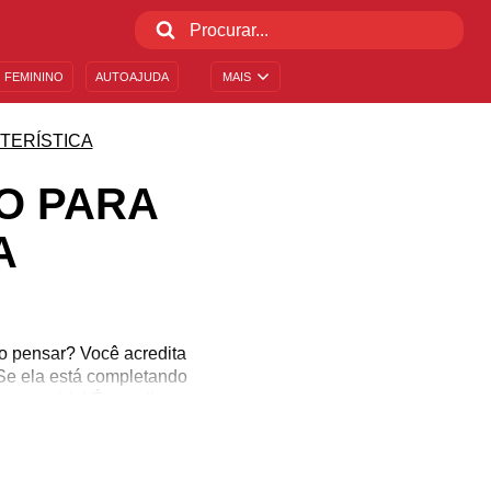
 FEMININO
AUTOAJUDA
MAIS
TERÍSTICA
O PARA
A
o pensar? Você acredita
Se ela está completando
a atrevida! É o melhor
 pode agir por impulso,
e o quanto você gostaria
as para esta pessoa!