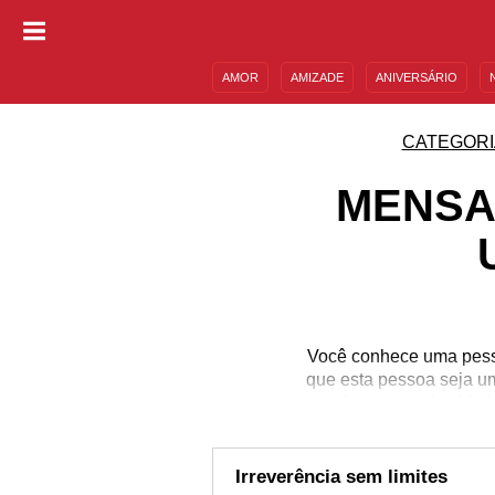
AMOR
AMIZADE
ANIVERSÁRIO
DESCULPAS
MENSAGENS E FRASES
CATEGORI
MENSA
Você conhece uma pesso
que esta pessoa seja u
mais um ano de vida h
momento para enaltecer
mas nunca deixa de exer
de ser assim também
Irreverência sem limites