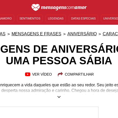
NAMORO
SENTIMENTOS
LEGENDAS
DATAS ESPECIAIS
UNIVERSO
MENSAGENS DE ANIVERSÁRIO
ENTRETENIMENTO
FAMOSOS
BÍBLIA
AS
MENSAGENS E FRASES
ANIVERSÁRIO
CARAC
GENS DE ANIVERSÁRI
UMA PESSOA SÁBIA
VER VÍDEO
COMPARTILHAR
nriquecem a vida daqueles que estão ao seu redor. Seu jeito es
desperta nossa admiração e carinho. Chegou a hora de desejar 
uma pessoa assim? Inspire-se e dê um parabéns à altura delas