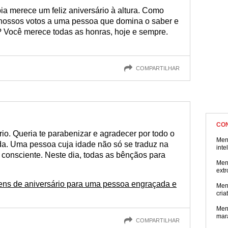
ia merece um feliz aniversário à altura. Como
 nossos votos a uma pessoa que domina o saber e
 Você merece todas as honras, hoje e sempre.
COMPARTILHAR
CO
rio. Queria te parabenizar e agradecer por todo o
Men
da. Uma pessoa cuja idade não só se traduz na
inte
 consciente. Neste dia, todas as bênçãos para
Men
extr
ns de aniversário para uma pessoa engraçada e
Men
cria
Men
mar
COMPARTILHAR