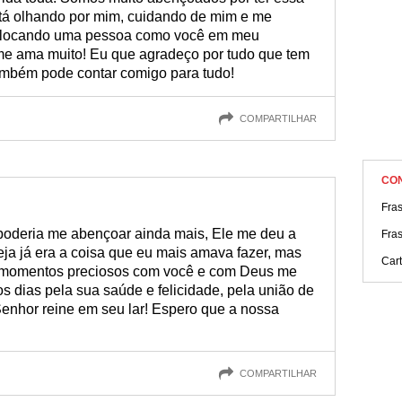
tá olhando por mim, cuidando de mim e me
colocando uma pessoa como você em meu
me ama muito! Eu que agradeço por tudo que tem
também pode contar comigo para tudo!
COMPARTILHAR
CO
Fras
oderia me abençoar ainda mais, Ele me deu a
Fras
reja já era a coisa que eu mais amava fazer, mas
Car
ar momentos preciosos com você e com Deus me
 os dias pela sua saúde e felicidade, pela união de
Senhor reine em seu lar! Espero que a nossa
COMPARTILHAR