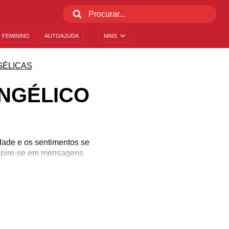
 FEMININO
AUTOAJUDA
MAIS
GÉLICAS
NGÉLICO
ade e os sentimentos se
nspire-se em mensagens
o.