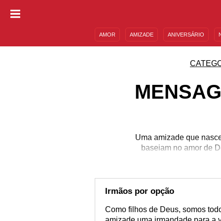
AMOR
AMIZADE
ANIVERSÁRIO
DESCULPAS
MENSAGENS E FRASES
CATEGO
MENSAG
Uma amizade que nasce 
baseiam no amor de De
r
Irmãos por opção
Como filhos de Deus, somos todo
amizade uma irmandade para a v