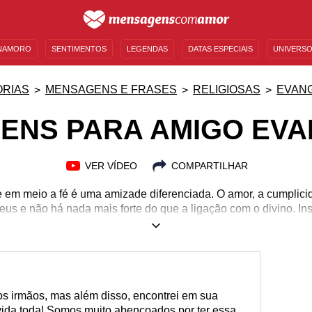
NAMORO
SENTIMENTOS
LEGENDAS
DATAS ESPECIAIS
UNIVERSO
MENSAGENS DE ANIVERSÁRIO
ENTRETENIMENTO
FAMOSOS
BÍBLIA
RIAS
MENSAGENS E FRASES
RELIGIOSAS
EVAN
ENS PARA AMIGO EVA
VER VÍDEO
COMPARTILHAR
em meio a fé é uma amizade diferenciada. O amor, a cumplicid
us e não há nada mais forte do que a ligação com o divino. I
eligiosas e expresse o que você sente pelo seu amigo evangélic
s irmãos, mas além disso, encontrei em sua
ida toda! Somos muito abençoados por ter essa