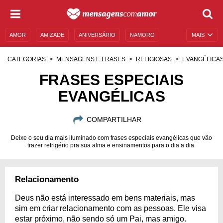
AMOR
AMIZADE
ANIVERSÁRIO
NAMORO
MAIS
SENTIMENTOS
LEGENDAS
DATAS ESPECIAIS
CATEGORIAS
MENSAGENS E FRASES
RELIGIOSAS
EVANGÉLICA
UNIVERSO FEMININO
AUTOAJUDA
DESCULPAS
FRASES ESPECIAIS
EVANGÉLICAS
MENSAGENS E FRASES
MENSAGENS DE ANIVERSÁRIO
ENTRETENIMENTO
FAMOSOS
BÍBLIA
COMPARTILHAR
Deixe o seu dia mais iluminado com frases especiais evangélicas que vão
trazer refrigério pra sua alma e ensinamentos para o dia a dia.
Relacionamento
Deus não está interessado em bens materiais, mas
sim em criar relacionamento com as pessoas. Ele visa
estar próximo, não sendo só um Pai, mas amigo.