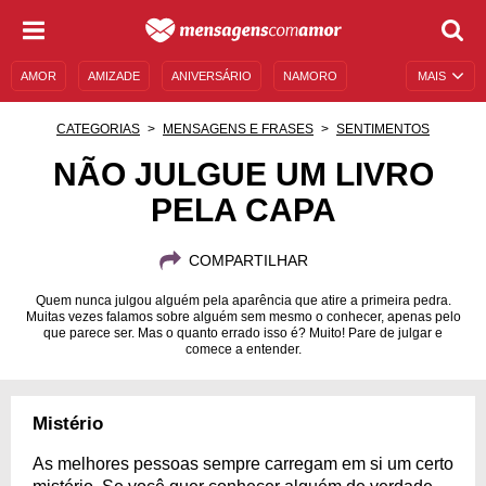
AMOR
AMIZADE
ANIVERSÁRIO
NAMORO
MAIS
SENTIMENTOS
LEGENDAS
DATAS ESPECIAIS
CATEGORIAS
MENSAGENS E FRASES
SENTIMENTOS
UNIVERSO FEMININO
AUTOAJUDA
DESCULPAS
NÃO JULGUE UM LIVRO
PELA CAPA
MENSAGENS E FRASES
MENSAGENS DE ANIVERSÁRIO
ENTRETENIMENTO
FAMOSOS
BÍBLIA
COMPARTILHAR
Quem nunca julgou alguém pela aparência que atire a primeira pedra.
Muitas vezes falamos sobre alguém sem mesmo o conhecer, apenas pelo
que parece ser. Mas o quanto errado isso é? Muito! Pare de julgar e
comece a entender.
Mistério
As melhores pessoas sempre carregam em si um certo