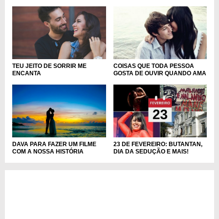
TEU JEITO DE SORRIR ME
COISAS QUE TODA PESSOA
ENCANTA
GOSTA DE OUVIR QUANDO AMA
DAVA PARA FAZER UM FILME
23 DE FEVEREIRO: BUTANTAN,
COM A NOSSA HISTÓRIA
DIA DA SEDUÇÃO E MAIS!