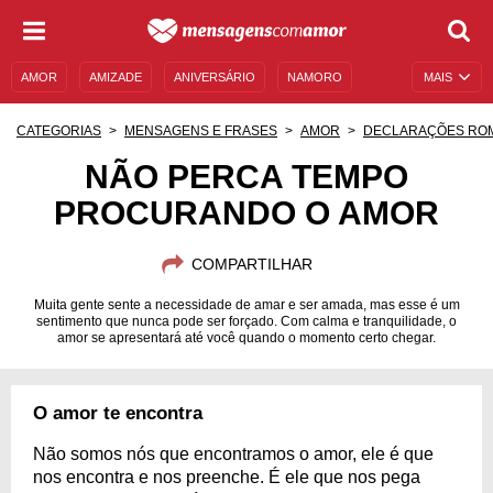
AMOR
AMIZADE
ANIVERSÁRIO
NAMORO
MAIS
SENTIMENTOS
LEGENDAS
DATAS ESPECIAIS
CATEGORIAS
MENSAGENS E FRASES
AMOR
DECLARAÇÕES RO
UNIVERSO FEMININO
AUTOAJUDA
DESCULPAS
NÃO PERCA TEMPO
PROCURANDO O AMOR
MENSAGENS E FRASES
MENSAGENS DE ANIVERSÁRIO
ENTRETENIMENTO
FAMOSOS
BÍBLIA
COMPARTILHAR
Muita gente sente a necessidade de amar e ser amada, mas esse é um
sentimento que nunca pode ser forçado. Com calma e tranquilidade, o
amor se apresentará até você quando o momento certo chegar.
O amor te encontra
Não somos nós que encontramos o amor, ele é que
nos encontra e nos preenche. É ele que nos pega