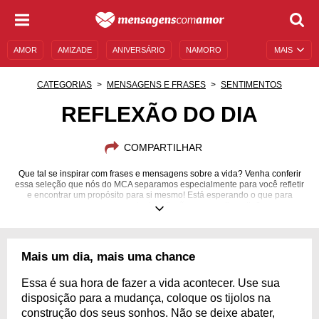
AMOR
AMIZADE
ANIVERSÁRIO
NAMORO
MAIS
SENTIMENTOS
LEGENDAS
DATAS ESPECIAIS
CATEGORIAS
MENSAGENS E FRASES
SENTIMENTOS
UNIVERSO FEMININO
AUTOAJUDA
DESCULPAS
REFLEXÃO DO DIA
MENSAGENS E FRASES
MENSAGENS DE ANIVERSÁRIO
COMPARTILHAR
ENTRETENIMENTO
FAMOSOS
BÍBLIA
Que tal se inspirar com frases e mensagens sobre a vida? Venha conferir
essa seleção que nós do MCA separamos especialmente para você refletir
e encontrar um propósito para si mesmo! Está esperando o que para
reservar um momento de reflexão em seu dia a dia?
Mais um dia, mais uma chance
Essa é sua hora de fazer a vida acontecer. Use sua
disposição para a mudança, coloque os tijolos na
construção dos seus sonhos. Não se deixe abater,