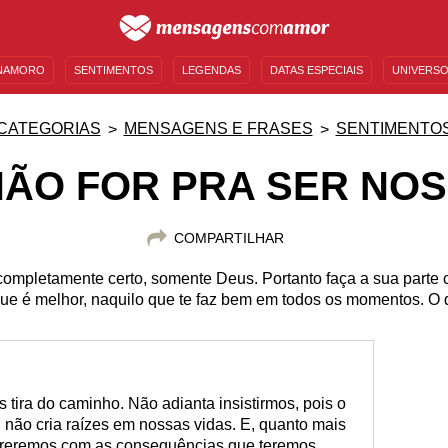
NAMORO
SENTIMENTOS
LEGENDAS
DATAS ESPECIAIS
UNIVERSO
MENSAGENS DE ANIVERSÁRIO
ENTRETENIMENTO
FAMOSOS
BÍBLIA
CATEGORIAS
MENSAGENS E FRASES
SENTIMENTO
NÃO FOR PRA SER NOSS
COMPARTILHAR
ompletamente certo, somente Deus. Portanto faça a sua parte
e é melhor, naquilo que te faz bem em todos os momentos. O qu
 tira do caminho. Não adianta insistirmos, pois o
, não cria raízes em nossas vidas. E, quanto mais
sofreremos com as consequências que teremos.