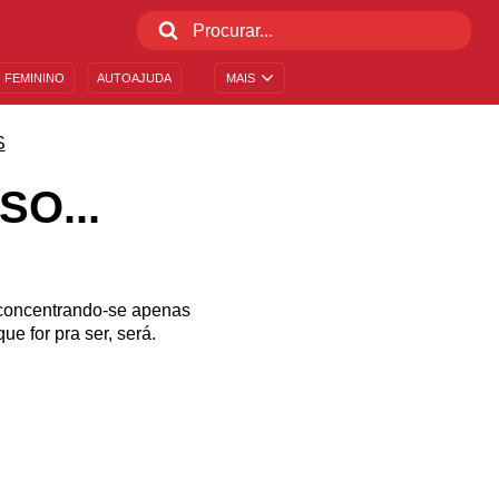
 FEMININO
AUTOAJUDA
MAIS
S
O...
 concentrando-se apenas
e for pra ser, será.