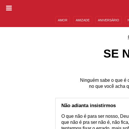
AMOR
AMIZADE
ANIVERSÁRIO
DESCULPAS
MENSAGENS E FRASES
SE 
Ninguém sabe o que é c
no que você acha qu
Não adianta insistirmos
O que não é para ser nosso, Deus
que não é pra ser não é, não fica
tentarmos fixar o errado, mais 