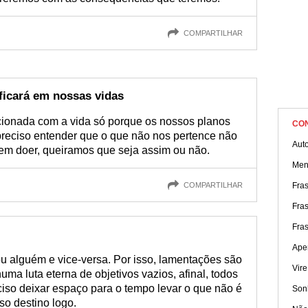
COMPARTILHAR
ficará em nossas vidas
pcionada com a vida só porque os nossos planos
CO
reciso entender que o que não nos pertence não
Aut
uem doer, queiramos que seja assim ou não.
Men
COMPARTILHAR
Fras
Fra
Fras
Ape
 alguém e vice-versa. Por isso, lamentações são
Vire
ma luta eterna de objetivos vazios, afinal, todos
ciso deixar espaço para o tempo levar o que não é
Sonh
so destino logo.