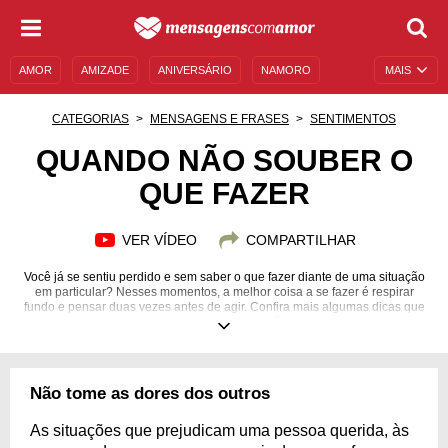
AMOR
AMIZADE
ANIVERSÁRIO
NAMORO
MAIS
SENTIMENTOS
LEGENDAS
DATAS ESPECIAIS
CATEGORIAS
MENSAGENS E FRASES
SENTIMENTOS
UNIVERSO FEMININO
AUTOAJUDA
DESCULPAS
QUANDO NÃO SOUBER O
QUE FAZER
MENSAGENS E FRASES
MENSAGENS DE ANIVERSÁRIO
ENTRETENIMENTO
FAMOSOS
BÍBLIA
VER VÍDEO
COMPARTILHAR
Você já se sentiu perdido e sem saber o que fazer diante de uma situação
em particular? Nesses momentos, a melhor coisa a se fazer é respirar
fundo e pensar duas vezes antes de agir. Confira mais algumas dicas que
separamos e que com certeza irão lhe ajudar!
Não tome as dores dos outros
As situações que prejudicam uma pessoa querida, às