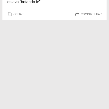
estava “botando fé”.
COPIAR
COMPARTILHAR