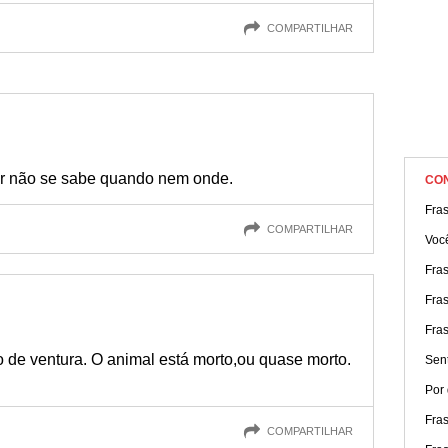
COMPARTILHAR
er não se sabe quando nem onde.
CO
Fra
COMPARTILHAR
Você
Fra
Fra
Fras
 de ventura. O animal está morto,ou quase morto.
Sen
Por 
Fra
COMPARTILHAR