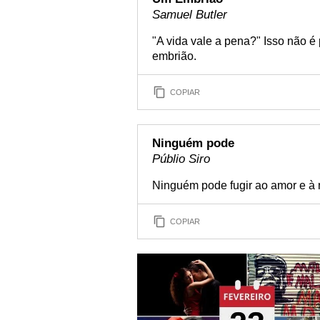
Samuel Butler
"A vida vale a pena?" Isso não 
embrião.
COPIAR
Ninguém pode
Públio Siro
Ninguém pode fugir ao amor e à m
COPIAR