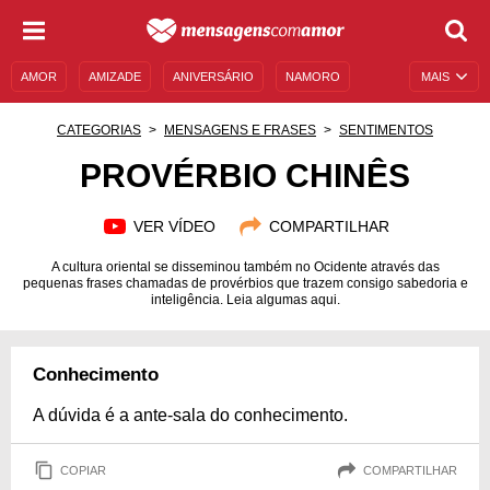
AMOR
AMIZADE
ANIVERSÁRIO
NAMORO
MAIS
SENTIMENTOS
LEGENDAS
DATAS ESPECIAIS
CATEGORIAS
MENSAGENS E FRASES
SENTIMENTOS
UNIVERSO FEMININO
AUTOAJUDA
DESCULPAS
PROVÉRBIO CHINÊS
MENSAGENS E FRASES
MENSAGENS DE ANIVERSÁRIO
VER VÍDEO
COMPARTILHAR
ENTRETENIMENTO
FAMOSOS
BÍBLIA
A cultura oriental se disseminou também no Ocidente através das
pequenas frases chamadas de provérbios que trazem consigo sabedoria e
inteligência. Leia algumas aqui.
Conhecimento
A dúvida é a ante-sala do conhecimento.
COPIAR
COMPARTILHAR