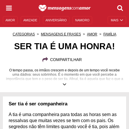
AMOR
AMIZADE
ANIVERSÁRIO
NAMORO
MAIS
SENTIMENTOS
LEGENDAS
DATAS ESPECIAIS
CATEGORIAS
MENSAGENS E FRASES
AMOR
FAMÍLIA
UNIVERSO FEMININO
AUTOAJUDA
DESCULPAS
SER TIA É UMA HONRA!
MENSAGENS E FRASES
MENSAGENS DE ANIVERSÁRIO
COMPARTILHAR
ENTRETENIMENTO
FAMOSOS
BÍBLIA
O tempo passa, os irmãos crescem e depois de um tempo você recebe
uma dádiva: seus sobrinhos. É o momento em que você percebe a
importância que tem e o peso de ser tia. Afinal, tia é aquela que faz o que a
mãe não deixa, que é companheira, melhor amiga. É aquela que, mesmo
longe, está sempre perto.
Ser tia é ser companheira
A tia é uma companheira para todas as horas sem as
ressalvas que muitas vezes se tem com os pais. Os
segredos não têm limites quando você é tia, pois além