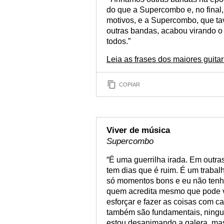
do que a Supercombo e, no final
motivos, e a Supercombo, que ta
outras bandas, acabou virando o 
todos.”
Leia as frases dos maiores guita
COPIAR
Viver de música
Supercombo
“É uma guerrilha irada. Em outra
tem dias que é ruim. É um trabal
só momentos bons e eu não tenh
quem acredita mesmo que pode vi
esforçar e fazer as coisas com ca
também são fundamentais, ningué
estou desanimando a galera, mas