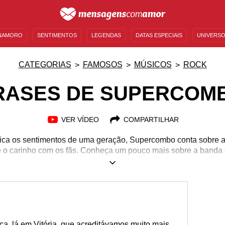
NAMORO
SENTIMENTOS
LEGENDAS
DATAS ESPECIAIS
UNIVERSO
MENSAGENS DE ANIVERSÁRIO
ENTRETENIMENTO
FAMOSOS
BÍBLIA
CATEGORIAS
FAMOSOS
MÚSICOS
ROCK
RASES DE SUPERCOM
VER VÍDEO
COMPARTILHAR
ca os sentimentos de uma geração, Supercombo conta sobre a t
e o carinho com os fãs. Conheça um pouco mais sobre a banda
rantes que exploram uma mistura de estilos musicais na cena i
a, lá em Vitória, que acreditávamos muito mais