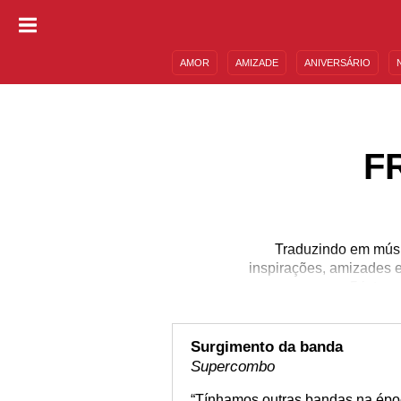
AMOR
AMIZADE
ANIVERSÁRIO
DESCULPAS
MENSAGENS E FRASES
F
Traduzindo em músi
inspirações, amizades 
por 5 integ
Surgimento da banda
Supercombo
“Tínhamos outras bandas na époc