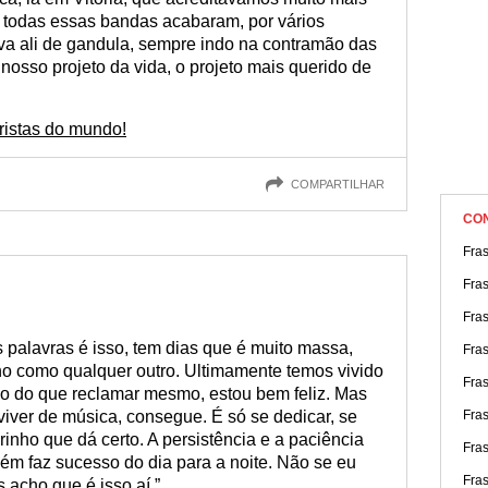
, todas essas bandas acabaram, por vários
va ali de gandula, sempre indo na contramão das
nosso projeto da vida, o projeto mais querido de
rristas do mundo!
COMPARTILHAR
CO
Fra
Fra
Fra
s palavras é isso, tem dias que é muito massa,
Fras
ho como qualquer outro. Ultimamente temos vivido
Fra
o do que reclamar mesmo, estou bem feliz. Mas
ver de música, consegue. É só se dedicar, se
Fras
rinho que dá certo. A persistência e a paciência
Fra
m faz sucesso do dia para a noite. Não se eu
Fra
 acho que é isso aí.”