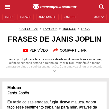
AMOR
AMIZADE
ANIVERSÁRIO
NAMORO
MAIS
SENTIMENTOS
LEGENDAS
DATAS ESPECIAIS
CATEGORIAS
FAMOSOS
MÚSICOS
ROCK
UNIVERSO FEMININO
AUTOAJUDA
DESCULPAS
FRASES DE JANIS JOPLIN
MENSAGENS E FRASES
MENSAGENS DE ANIVERSÁRIO
VER VÍDEO
COMPARTILHAR
ENTRETENIMENTO
FAMOSOS
BÍBLIA
Janis Lyn Joplin era fera na música desde muito nova. Não é atoa que,
além de ser considerada a rainha do Rock n' Roll, também é a maior
cantora de blues e soul da sua geração. Com uma voz singular e potente,
a cantora norte-americana entrou para a lista de 100 maiores artistas de
todos os tempos, feita pela revista Rolling Stones. Porém, o álcool e as
drogas colocaram um basta na sua jornada. Aos 27 anos, Janis foi
encontrada morta devido a uma overdose de heroína. Nesta página,
separamos algumas de suas frases para que você a conheça melhor.
Maluca
Confira!
Janis Joplin
19/01/1943
04/10/1970
Eu fazia coisas erradas, fugia, ficava maluca. Agora
faço esse sentimento trabalhar para mim, através da