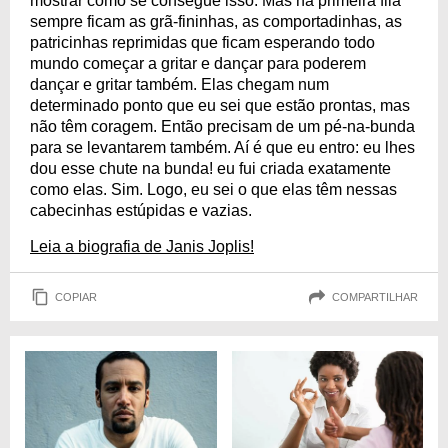
mostrar como se consegue isso. Mas na primeira fila
sempre ficam as grã-fininhas, as comportadinhas, as
patricinhas reprimidas que ficam esperando todo
mundo começar a gritar e dançar para poderem
dançar e gritar também. Elas chegam num
determinado ponto que eu sei que estão prontas, mas
não têm coragem. Então precisam de um pé-na-bunda
para se levantarem também. Aí é que eu entro: eu lhes
dou esse chute na bunda! eu fui criada exatamente
como elas. Sim. Logo, eu sei o que elas têm nessas
cabecinhas estúpidas e vazias.
Leia a biografia de Janis Joplis!
COPIAR
COMPARTILHAR