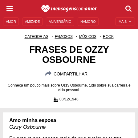
AMOR
AMIZADE
ANIVERSÁRIO
NAMORO
MAIS
SENTIMENTOS
LEGENDAS
DATAS ESPECIAIS
CATEGORIAS
FAMOSOS
MÚSICOS
ROCK
UNIVERSO FEMININO
AUTOAJUDA
DESCULPAS
FRASES DE OZZY
OSBOURNE
MENSAGENS E FRASES
MENSAGENS DE ANIVERSÁRIO
ENTRETENIMENTO
FAMOSOS
BÍBLIA
COMPARTILHAR
Conheça um pouco mais sobre Ozzy Osbourne, tudo sobre sua carreira e
vida pessoal.
03/12/1948
Amo minha esposa
Ozzy Osbourne