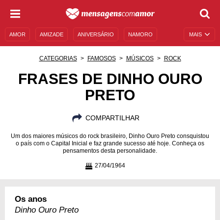
AMOR
AMIZADE
ANIVERSÁRIO
NAMORO
MAIS
SENTIMENTOS
LEGENDAS
DATAS ESPECIAIS
CATEGORIAS
FAMOSOS
MÚSICOS
ROCK
UNIVERSO FEMININO
AUTOAJUDA
DESCULPAS
FRASES DE DINHO OURO
PRETO
MENSAGENS E FRASES
MENSAGENS DE ANIVERSÁRIO
ENTRETENIMENTO
FAMOSOS
BÍBLIA
COMPARTILHAR
Um dos maiores músicos do rock brasileiro, Dinho Ouro Preto consquistou
o país com o Capital Inicial e faz grande sucesso até hoje. Conheça os
pensamentos desta personalidade.
27/04/1964
Os anos
Dinho Ouro Preto