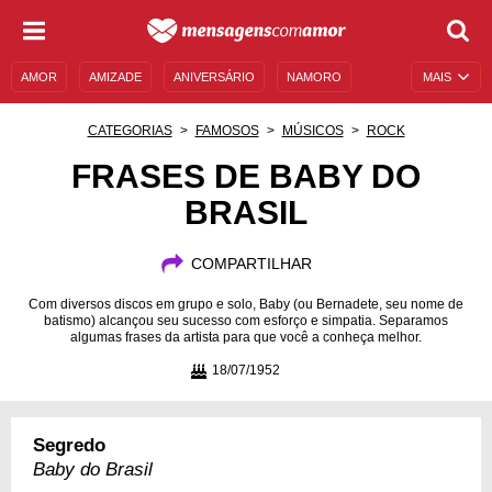
AMOR
AMIZADE
ANIVERSÁRIO
NAMORO
MAIS
SENTIMENTOS
LEGENDAS
DATAS ESPECIAIS
CATEGORIAS
FAMOSOS
MÚSICOS
ROCK
UNIVERSO FEMININO
AUTOAJUDA
DESCULPAS
FRASES DE BABY DO
BRASIL
MENSAGENS E FRASES
MENSAGENS DE ANIVERSÁRIO
ENTRETENIMENTO
FAMOSOS
BÍBLIA
COMPARTILHAR
Com diversos discos em grupo e solo, Baby (ou Bernadete, seu nome de
batismo) alcançou seu sucesso com esforço e simpatia. Separamos
algumas frases da artista para que você a conheça melhor.
18/07/1952
Segredo
Baby do Brasil