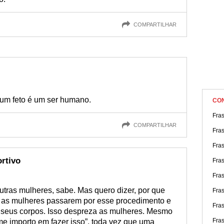
COMPARTILHAR
 um feto é um ser humano.
CO
Fras
COMPARTILHAR
Fras
Fra
rtivo
Fra
Fras
utras mulheres, sabe. Mas quero dizer, por que
Fra
 as mulheres passarem por esse procedimento e
Fra
e seus corpos. Isso despreza as mulheres. Mesmo
Fra
e importo em fazer isso”, toda vez que uma