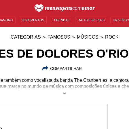
NAMORO
SENTIMENTOS
LEGENDAS
DATAS ESPECIAIS
UNIVERSO
MENSAGENS DE ANIVERSÁRIO
ENTRETENIMENTO
FAMOSOS
BÍBLIA
CATEGORIAS
FAMOSOS
MÚSICOS
ROCK
ES DE DOLORES O'RI
COMPARTILHAR
 e também como vocalista da banda The Cranberries, a cantora
sua marca no mundo da música com composições únicas e che
adeiros. Conheça um pouco mais sobre seus pensamentos e id
06/09/1971
15/01/2018
o.