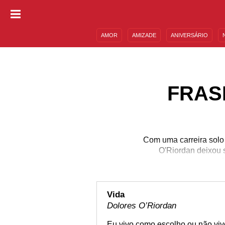
AMOR
AMIZADE
ANIVERSÁRIO
DESCULPAS
MENSAGENS E FRASES
FRAS
Com uma carreira solo
O'Riordan deixou 
verd
Vida
Dolores O’Riordan
Eu vivo como escolho ou não viv