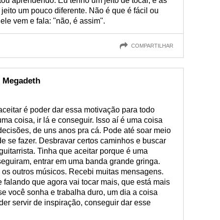
ou aprendendo. Eu tenho um jeito de tocar, e as
ito um pouco diferente. Não é que é fácil ou
ele vem e fala: "não, é assim".
COMPARTILHAR
 o Megadeth
ceitar é poder dar essa motivação para todo
 coisa, ir lá e conseguir. Isso aí é uma coisa
ecisões, de uns anos pra cá. Pode até soar meio
de se fazer. Desbravar certos caminhos e buscar
itarrista. Tinha que aceitar porque é uma
seguiram, entrar em uma banda grande gringa.
 os outros músicos. Recebi muitas mensagens.
 falando que agora vai tocar mais, que está mais
e você sonha e trabalha duro, um dia a coisa
der servir de inspiração, conseguir dar esse