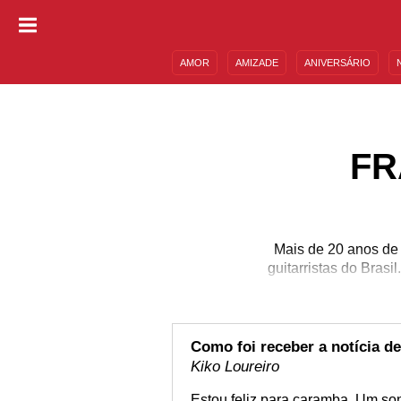
AMOR
AMIZADE
ANIVERSÁRIO
DESCULPAS
MENSAGENS E FRASES
FR
Mais de 20 anos de
guitarristas do Brasi
Como foi receber a notícia d
Kiko Loureiro
Estou feliz para caramba. Um son