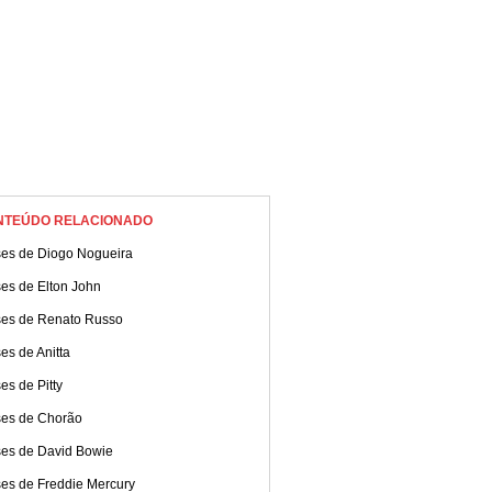
NTEÚDO RELACIONADO
ses de Diogo Nogueira
es de Elton John
ses de Renato Russo
es de Anitta
es de Pitty
ses de Chorão
ses de David Bowie
ses de Freddie Mercury