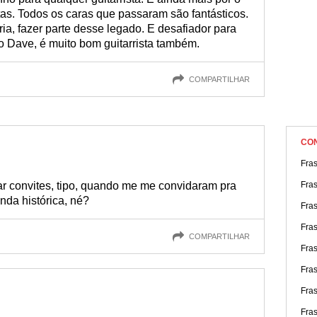
stas. Todos os caras que passaram são fantásticos.
ória, fazer parte desse legado. E desafiador para
io Dave, é muito bom guitarrista também.
COMPARTILHAR
CO
Fra
ar convites, tipo, quando me me convidaram pra
Fras
nda histórica, né?
Fra
Fras
COMPARTILHAR
Fras
Fra
Fra
Fra