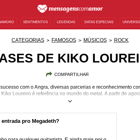
NAMORO
SENTIMENTOS
LEGENDAS
DATAS ESPECIAIS
UNIVERSO
MENSAGENS DE ANIVERSÁRIO
ENTRETENIMENTO
FAMOSOS
BÍBLIA
CATEGORIAS
FAMOSOS
MÚSICOS
ROCK
ASES DE KIKO LOURE
COMPARTILHAR
 sucesso com o Angra, diversas parcerias e reconhecimento c
l. Kiko Loureiro é referência no mundo do metal. A partir de ag
integrar a banda americana Megadeth.
16/06/1972
e entrada pro Megadeth?
ho para qualquer guitarrista. E ainda mais por o