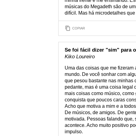
minha frente e me ensinando. Est
músicas do Megadeth são de um je
difícil. Mas há microdetalhes que 
COPIAR
Se foi fácil dizer "sim" para
Kiko Loureiro
Uma das coisas que me fizeram a
mundo. De você sonhar com alguma
que pesou bastante nas minhas d
pedante, mas é uma coisa legal 
mais coisas como músico, como gu
conquista que poucos caras con
Acho que motiva a mim e a todos
De músicos, de amigos. De gente
motivada. Pessoas falando que, s
acontece. Acho muito positivo po
impulso.