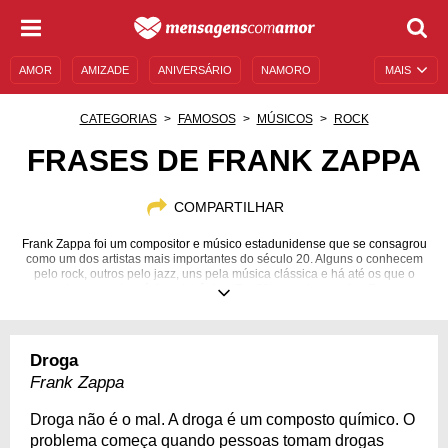
AMOR
AMIZADE
ANIVERSÁRIO
NAMORO
MAIS
SENTIMENTOS
LEGENDAS
DATAS ESPECIAIS
CATEGORIAS
FAMOSOS
MÚSICOS
ROCK
UNIVERSO FEMININO
AUTOAJUDA
DESCULPAS
FRASES DE FRANK ZAPPA
MENSAGENS E FRASES
MENSAGENS DE ANIVERSÁRIO
COMPARTILHAR
ENTRETENIMENTO
FAMOSOS
BÍBLIA
Frank Zappa foi um compositor e músico estadunidense que se consagrou
como um dos artistas mais importantes do século 20. Alguns o conhecem
pelo rock, outros pelo jazz, uns pela música clássica e há até os que o
conhecem pela música eletrônica. Em 30 anos de carreira, Zappa
entregou muita versatilidade e qualidade. Por esse motivo, as frases de
Frank Zappa são cheias de inspiração, de originalidade e de uma
perspectiva única sobre a vida. Sendo assim, abra sua mente para um
novo jeito de pensar a partir do conteúdo que preparamos sobre o multi-
Droga
instrumentista. Você vai se encantar com os pensamentos dele!
Frank Zappa
21/12/1940
04/12/1993
Droga não é o mal. A droga é um composto químico. O
problema começa quando pessoas tomam drogas