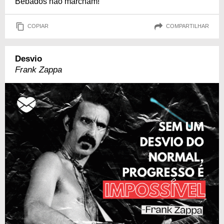
Bêbados não marcham!
COPIAR
COMPARTILHAR
Desvio
Frank Zappa