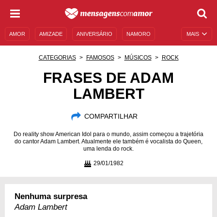
AMOR
AMIZADE
ANIVERSÁRIO
NAMORO
MAIS
SENTIMENTOS
LEGENDAS
DATAS ESPECIAIS
CATEGORIAS
FAMOSOS
MÚSICOS
ROCK
UNIVERSO FEMININO
AUTOAJUDA
DESCULPAS
FRASES DE ADAM
LAMBERT
MENSAGENS E FRASES
MENSAGENS DE ANIVERSÁRIO
ENTRETENIMENTO
FAMOSOS
BÍBLIA
COMPARTILHAR
Do reality show American Idol para o mundo, assim começou a trajetória
do cantor Adam Lambert. Atualmente ele também é vocalista do Queen,
uma lenda do rock.
29/01/1982
Nenhuma surpresa
Adam Lambert