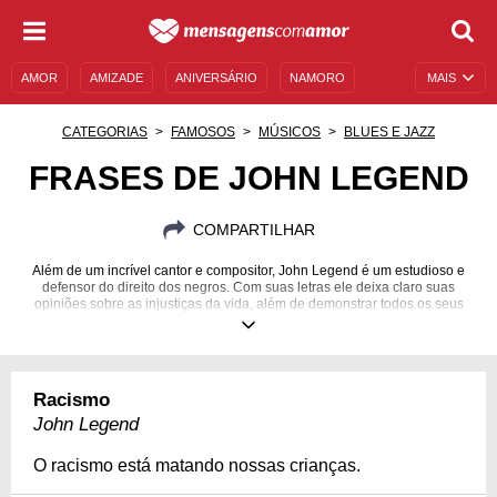
AMOR
AMIZADE
ANIVERSÁRIO
NAMORO
MAIS
SENTIMENTOS
LEGENDAS
DATAS ESPECIAIS
CATEGORIAS
FAMOSOS
MÚSICOS
BLUES E JAZZ
UNIVERSO FEMININO
AUTOAJUDA
DESCULPAS
FRASES DE JOHN LEGEND
MENSAGENS E FRASES
MENSAGENS DE ANIVERSÁRIO
COMPARTILHAR
ENTRETENIMENTO
FAMOSOS
BÍBLIA
Além de um incrível cantor e compositor, John Legend é um estudioso e
defensor do direito dos negros. Com suas letras ele deixa claro suas
opiniões sobre as injustiças da vida, além de demonstrar todos os seus
sentimentos. Se você gosta de música com alma, John é uma ótima
pedida.
28/12/1978
Racismo
John Legend
O racismo está matando nossas crianças.