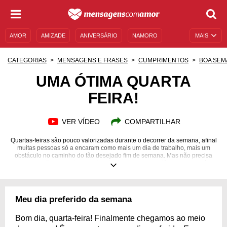
AMOR
AMIZADE
ANIVERSÁRIO
NAMORO
MAIS
SENTIMENTOS
LEGENDAS
DATAS ESPECIAIS
CATEGORIAS
MENSAGENS E FRASES
CUMPRIMENTOS
BOA SEM
UNIVERSO FEMININO
AUTOAJUDA
DESCULPAS
UMA ÓTIMA QUARTA
FEIRA!
MENSAGENS E FRASES
MENSAGENS DE ANIVERSÁRIO
ENTRETENIMENTO
FAMOSOS
BÍBLIA
VER VÍDEO
COMPARTILHAR
Quartas-feiras são pouco valorizadas durante o decorrer da semana, afinal
muitas pessoas só a encaram como mais um dia de trabalho, mais um
obstáculo no caminho do tão desejado fim de semana. Mas não precisa
ser assim! Como qualquer outro dia da semana, ou até mesmo do mês,
ano, da sua vida, ele pode ser ótimo, só é preciso investir energia positiva
nele. Quer experimentar essa mudança de atitude e seus benefícios?
Comece com nossas especiais e exclusivas mensagens e tenha uma
ótima quarta-feira! Ah, e não se esqueça de compartilhar para espalhar
Meu dia preferido da semana
positividade por onde você passar. Seja a diferença!
Bom dia, quarta-feira! Finalmente chegamos ao meio