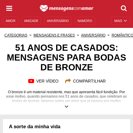
AMOR
AMIZADE
ANIVERSÁRIO
NAMORO
MAIS
SENTIMENTOS
LEGENDAS
DATAS ESPECIAIS
CATEGORIAS
MENSAGENS E FRASES
ANIVERSÁRIO
ROMÂNTIC
UNIVERSO FEMININO
AUTOAJUDA
DESCULPAS
51 ANOS DE CASADOS:
MENSAGENS PARA BODAS
MENSAGENS E FRASES
MENSAGENS DE ANIVERSÁRIO
DE BRONZE
ENTRETENIMENTO
FAMOSOS
BÍBLIA
VER VÍDEO
COMPARTILHAR
O bronze é um material resistente, mas que apresenta fácil fundição. Por
esse motivo, quando pensamos nos 51 anos de casados, que celebram as
bodas de bronze, falamos sobre um amor que já passou por muitos
desafios, mas foi se moldando e se ajustando em cada situação. Para
comemorar uma união tão duradoura, sincera e brilhante, nada como
mensagens para bodas de bronze. Afinal, as palavras podem dizer o que
seu coração sente e o que sua mente pensa ao ver aquela pessoa
especial. Então faça um gesto romântico para a pessoa que você mais
A sorte da minha vida
ama, com as mensagens que preparamos para te ajudar.