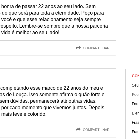
a honra de passar 22 anos ao seu lado. Sem
 do que será para toda a eternidade. Peço para
você e que esse relacionamento seja sempre
 respeito. Lembre-se sempre que a nossa parceria
 vida é melhor ao seu lado!
COMPARTILHAR
CO
Seu
r completando esse marco de 22 anos do meu e
s de Louça. Isso somente afirma o quão forte e
Poe
 sem dúvidas, permanecerá até outras vidas.
For
o por cada momento que vivemos juntos. Depois
E e
 mais leve e colorido.
Fra
COMPARTILHAR
Fras