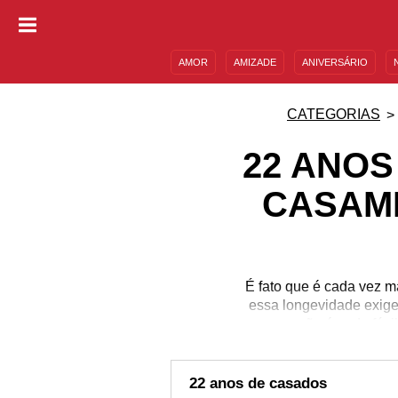
AMOR
AMIZADE
ANIVERSÁRIO
DESCULPAS
MENSAGENS E FRASES
CATEGORIAS
22 ANOS
CASAM
É fato que é cada vez 
essa longevidade exige 
que não é nada fácil
matrimônio. Se esse é o
você procura as mais be
mensag
22 anos de casados