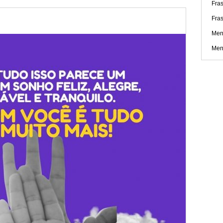
Fra
Fra
Men
Men