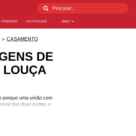
 FEMININO
AUTOAJUDA
MAIS
CASAMENTO
AGENS DE
 LOUÇA
so porque uma união com
ional das duas partes, o
algo prazeroso para o
 as bodas de louça! E se
l, venha conferir lindas
ântico!