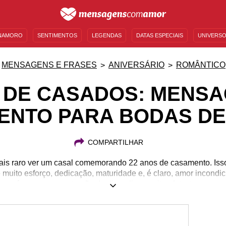
NAMORO
SENTIMENTOS
LEGENDAS
DATAS ESPECIAIS
UNIVERSO
MENSAGENS DE ANIVERSÁRIO
ENTRETENIMENTO
FAMOSOS
BÍBLIA
MENSAGENS E FRASES
ANIVERSÁRIO
ROMÂNTICO
 DE CASADOS: MENS
ENTO PARA BODAS DE
COMPARTILHAR
mais raro ver um casal comemorando 22 anos de casamento. Is
muito esforço, dedicação, maturidade e, é claro, amor incondic
, porém, com a construção do dia a dia e muito afeto, torna-se 
 seu caso com o seu amor, saiba que vocês estão completando
las palavras para declarar seus sentimentos nessa data especia
ens para 22 anos de casados e se emocione com o seu par rom