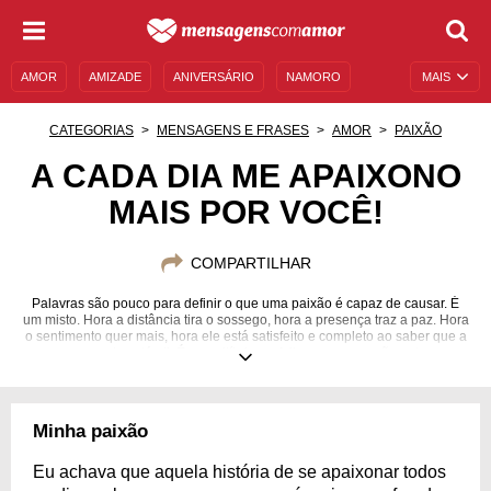
AMOR
AMIZADE
ANIVERSÁRIO
NAMORO
MAIS
SENTIMENTOS
LEGENDAS
DATAS ESPECIAIS
CATEGORIAS
MENSAGENS E FRASES
AMOR
PAIXÃO
UNIVERSO FEMININO
AUTOAJUDA
DESCULPAS
A CADA DIA ME APAIXONO
MAIS POR VOCÊ!
MENSAGENS E FRASES
MENSAGENS DE ANIVERSÁRIO
ENTRETENIMENTO
FAMOSOS
BÍBLIA
COMPARTILHAR
Palavras são pouco para definir o que uma paixão é capaz de causar. É
um misto. Hora a distância tira o sossego, hora a presença traz a paz. Hora
o sentimento quer mais, hora ele está satisfeito e completo ao saber que a
pessoa amada está ali. É o equilíbrio perfeito para o coração entregue.
Minha paixão
Eu achava que aquela história de se apaixonar todos