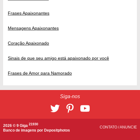
Frases Apaixonantes
Mensagens Apaixonantes
Coração Apaixonado
Sinais de que seu amigo está apaixonado por você
Frases de Amor para Namorado
Siga-nos
21930
2026 © 9 Giga
CONTATO
/
ANUNCIE
Banco de imagens por
Depositphotos