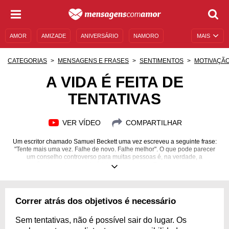
AMOR
AMIZADE
ANIVERSÁRIO
NAMORO
MAIS
SENTIMENTOS
LEGENDAS
DATAS ESPECIAIS
CATEGORIAS
MENSAGENS E FRASES
SENTIMENTOS
MOTIVAÇÃ
UNIVERSO FEMININO
AUTOAJUDA
DESCULPAS
A VIDA É FEITA DE
TENTATIVAS
MENSAGENS E FRASES
MENSAGENS DE ANIVERSÁRIO
ENTRETENIMENTO
FAMOSOS
BÍBLIA
VER VÍDEO
COMPARTILHAR
Um escritor chamado Samuel Beckett uma vez escreveu a seguinte frase:
"Tente mais uma vez. Falhe de novo. Falhe melhor". O que pode parecer
um conselho controverso para muitas pessoas é, na verdade, a
constatação de um fato: a vida é feita de tentativas. Essas tentativas podem
demorar para resultar em sucesso, mas a cada uma delas aprendemos
algo novo: que não erraremos novamente no futuro, então estaremos
sempre falhando melhor e evoluindo. Errar não é uma vergonha; é uma
parte essencial do processo de evoluir. Inspire-se com as mensagens que
Correr atrás dos objetivos é necessário
preparamos e veja como incorporar as tentativas diárias ao seu cotidiano
sem perder a fé no sucesso!
Sem tentativas, não é possível sair do lugar. Os