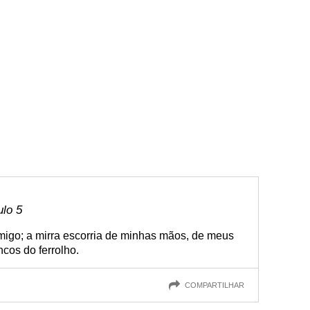
ulo 5
migo; a mirra escorria de minhas mãos, de meus
ncos do ferrolho.
COMPARTILHAR