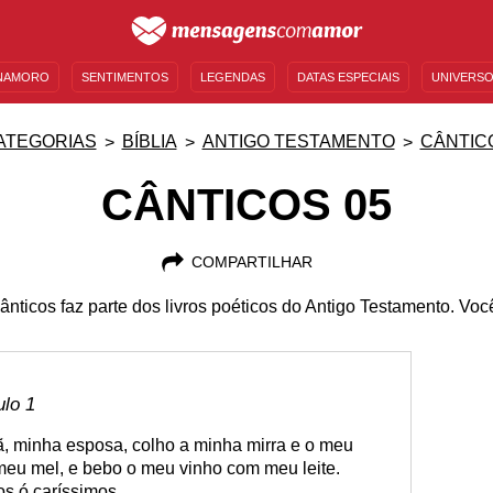
NAMORO
SENTIMENTOS
LEGENDAS
DATAS ESPECIAIS
UNIVERSO
MENSAGENS DE ANIVERSÁRIO
ENTRETENIMENTO
FAMOSOS
BÍBLIA
ATEGORIAS
BÍBLIA
ANTIGO TESTAMENTO
CÂNTIC
CÂNTICOS 05
COMPARTILHAR
ânticos faz parte dos livros poéticos do Antigo Testamento. Você
ulo 1
ã, minha esposa, colho a minha mirra e o meu
eu mel, e bebo o meu vinho com meu leite.
os ó caríssimos.