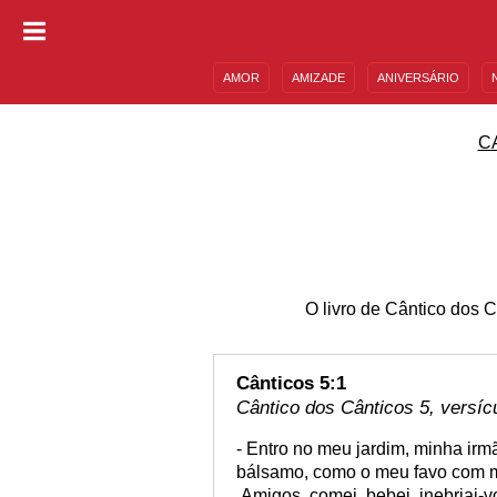
AMOR
AMIZADE
ANIVERSÁRIO
DESCULPAS
MENSAGENS E FRASES
C
O livro de Cântico dos C
Cânticos 5:1
Cântico dos Cânticos 5, versíc
- Entro no meu jardim, minha irm
bálsamo, como o meu favo com m
.Amigos, comei, bebei, inebriai-v