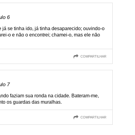
ulo 6
á se tinha ido, já tinha desaparecido; ouvindo-o
curei-o e não o encontrei; chamei-o, mas ele não
COMPARTILHAR
ulo 7
ndo faziam sua ronda na cidade. Bateram-me,
nto os guardas das muralhas.
COMPARTILHAR