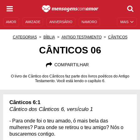
AMOR
AMIZADE
ANIVERSÁRIO
NAMORO
MAIS
SENTIMENTOS
LEGENDAS
DATAS ESPECIAIS
CATEGORIAS
BÍBLIA
ANTIGO TESTAMENTO
CÂNTICOS
UNIVERSO FEMININO
AUTOAJUDA
DESCULPAS
CÂNTICOS 06
MENSAGENS E FRASES
MENSAGENS DE ANIVERSÁRIO
COMPARTILHAR
ENTRETENIMENTO
FAMOSOS
BÍBLIA
O livro de Cântico dos Cânticos faz parte dos livros poéticos do Antigo
Testamento. Você está lendo o capítulo 6.
Cânticos 6:1
Cântico dos Cânticos 6, versículo 1
- Para onde foi o teu amado, ó mais bela das
mulheres? Para onde se retirou o teu amigo? Nós o
buscaremos contigo.