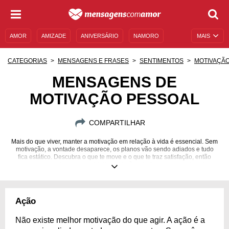
AMOR
AMIZADE
ANIVERSÁRIO
NAMORO
MAIS
SENTIMENTOS
LEGENDAS
DATAS ESPECIAIS
CATEGORIAS
MENSAGENS E FRASES
SENTIMENTOS
MOTIVAÇÃ
UNIVERSO FEMININO
AUTOAJUDA
DESCULPAS
MENSAGENS DE
MOTIVAÇÃO PESSOAL
MENSAGENS E FRASES
MENSAGENS DE ANIVERSÁRIO
ENTRETENIMENTO
FAMOSOS
BÍBLIA
COMPARTILHAR
Mais do que viver, manter a motivação em relação à vida é essencial. Sem
motivação, a vontade desaparece, os planos vão sendo adiados e tudo
fica estático. Descubra o que te move e o que te traz satisfação, então
corra para conquistar esses objetivos. Você pode fazer o que quiser, basta
querer.
Ação
Não existe melhor motivação do que agir. A ação é a