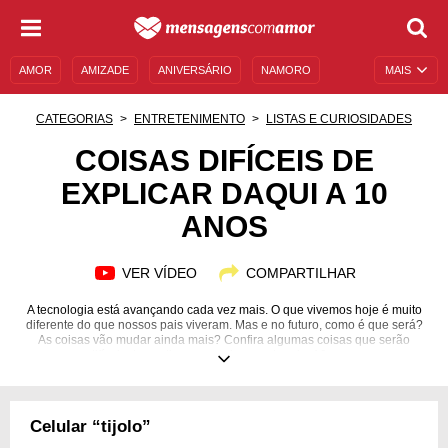
AMOR
AMIZADE
ANIVERSÁRIO
NAMORO
MAIS
SENTIMENTOS
LEGENDAS
DATAS ESPECIAIS
CATEGORIAS
ENTRETENIMENTO
LISTAS E CURIOSIDADES
UNIVERSO FEMININO
AUTOAJUDA
DESCULPAS
COISAS DIFÍCEIS DE
EXPLICAR DAQUI A 10
MENSAGENS E FRASES
MENSAGENS DE ANIVERSÁRIO
ANOS
ENTRETENIMENTO
FAMOSOS
BÍBLIA
VER VÍDEO
COMPARTILHAR
A tecnologia está avançando cada vez mais. O que vivemos hoje é muito
diferente do que nossos pais viveram. Mas e no futuro, como é que será?
As coisas vão mudar ainda mais? Confira algumas coisas que serão
difíceis de explicar para crianças daqui a 10 anos.
Celular “tijolo”