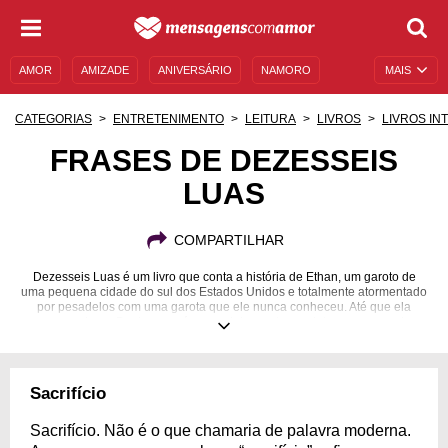
AMOR
AMIZADE
ANIVERSÁRIO
NAMORO
MAIS
SENTIMENTOS
LEGENDAS
DATAS ESPECIAIS
CATEGORIAS
ENTRETENIMENTO
LEITURA
LIVROS
LIVROS IN
UNIVERSO FEMININO
AUTOAJUDA
DESCULPAS
FRASES DE DEZESSEIS
LUAS
MENSAGENS E FRASES
MENSAGENS DE ANIVERSÁRIO
ENTRETENIMENTO
FAMOSOS
BÍBLIA
COMPARTILHAR
Dezesseis Luas é um livro que conta a história de Ethan, um garoto de
uma pequena cidade do sul dos Estados Unidos e totalmente atormentado
por pesadelos com uma garota que ele nunca conheceu. Até que ela
aparece. Lena Duchannes é uma adolescente que luta para esconder
seus poderes e uma maldição.
Sacrifício
Sacrifício. Não é o que chamaria de palavra moderna.