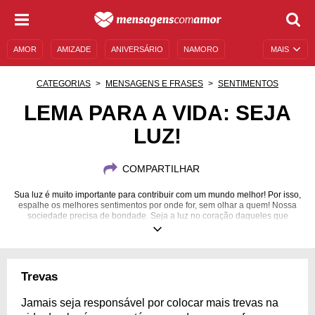
AMOR
AMIZADE
ANIVERSÁRIO
NAMORO
MAIS
SENTIMENTOS
LEGENDAS
DATAS ESPECIAIS
CATEGORIAS
MENSAGENS E FRASES
SENTIMENTOS
UNIVERSO FEMININO
AUTOAJUDA
DESCULPAS
LEMA PARA A VIDA: SEJA
LUZ!
MENSAGENS E FRASES
MENSAGENS DE ANIVERSÁRIO
ENTRETENIMENTO
FAMOSOS
BÍBLIA
COMPARTILHAR
Sua luz é muito importante para contribuir com um mundo melhor! Por isso,
espalhe os melhores sentimentos por onde for, sem olhar a quem! Nossa
sociedade precisa de bondade. Seja a luz no coração daqueles que
perderam a esperança!
Trevas
Jamais seja responsável por colocar mais trevas na