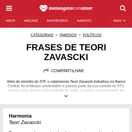
AMOR
AMIZADE
ANIVERSÁRIO
NAMORO
MAIS
SENTIMENTOS
LEGENDAS
DATAS ESPECIAIS
CATEGORIAS
FAMOSOS
POLÍTICOS
UNIVERSO FEMININO
AUTOAJUDA
DESCULPAS
FRASES DE TEORI
ZAVASCKI
MENSAGENS E FRASES
MENSAGENS DE ANIVERSÁRIO
ENTRETENIMENTO
FAMOSOS
BÍBLIA
COMPARTILHAR
Além de ministro do STF, o catarinense Teori Zavascki trabalhou no Banco
Central, foi professor universitário e passou parte da sua carreira no STJ.
Aos 68 anos, morreu num acidente de avião. Conheça o pensamento do
relator-geral da Operação Lava Jato!
15/08/1948
19/01/2017
Harmonia
Teori Zavascki