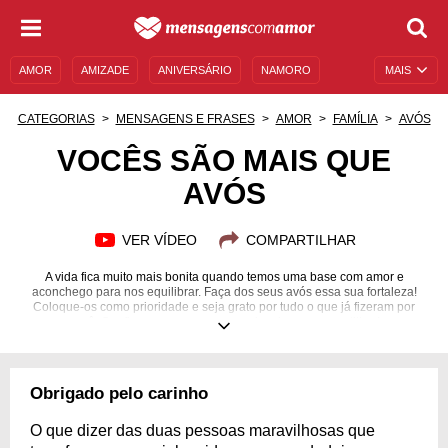
AMOR
AMIZADE
ANIVERSÁRIO
NAMORO
MAIS
SENTIMENTOS
LEGENDAS
DATAS ESPECIAIS
CATEGORIAS
MENSAGENS E FRASES
AMOR
FAMÍLIA
AVÓS
UNIVERSO FEMININO
AUTOAJUDA
DESCULPAS
VOCÊS SÃO MAIS QUE
AVÓS
MENSAGENS E FRASES
MENSAGENS DE ANIVERSÁRIO
ENTRETENIMENTO
FAMOSOS
BÍBLIA
VER VÍDEO
COMPARTILHAR
A vida fica muito mais bonita quando temos uma base com amor e
aconchego para nos equilibrar. Faça dos seus avós essa sua fortaleza!
Coloque-os como prioridade e seja grato por tudo o que já fizeram por
você. Confira mensagens para se inspirar e compartilhar!
Obrigado pelo carinho
O que dizer das duas pessoas maravilhosas que