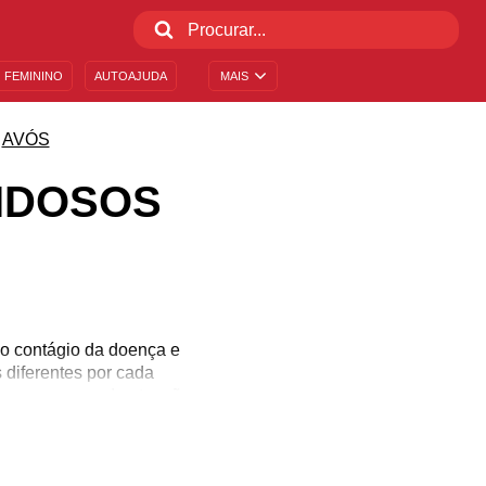
 FEMININO
AUTOAJUDA
MAIS
AVÓS
IDOSOS
 o contágio da doença e
 diferentes por cada
s que carecem de atenção
deles precisam de ajuda
 forma muito simples de
eias de carinho! Confira