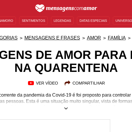
NAMORO
SENTIMENTOS
LEGENDAS
DATAS ESPECIAIS
UNIVERSO
MENSAGENS DE ANIVERSÁRIO
ENTRETENIMENTO
FAMOSOS
BÍBLIA
GORIAS
MENSAGENS E FRASES
AMOR
FAMÍLIA
GENS DE AMOR PARA 
NA QUARENTENA
VER VÍDEO
COMPARTILHAR
corrente da pandemia da Covid-19 é foi proposto para controlar
as pessoas. Esta é uma situação muito singular, vista de formas
guem lidar bem com ela; outros, nem tanto. Os idosos são sere
 além de serem considerados parte do grupo de risco, muitos 
básicas do dia a dia, como as compras, por exemplo. Mas há uma
ossos velhinhos durante a quarentena: enviar-lhes palavras ch