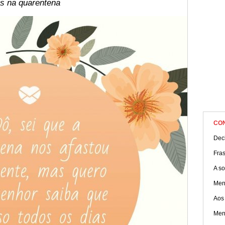
mensagens de amor para encantar os idosos nesta fase!
s na quarentena
CO
Dec
Fra
A s
Men
Aos
Men