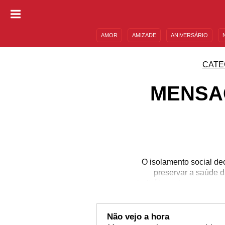
AMOR
AMIZADE
ANIVERSÁRIO
DESCULPAS
MENSAGENS E FRASES
CATE
MENSA
O isolamento social de
preservar a saúde d
indivíduo: alguns conse
neste momento, porque,
para fazer as tarefas 
acalmar o coração dos n
Não vejo a hora