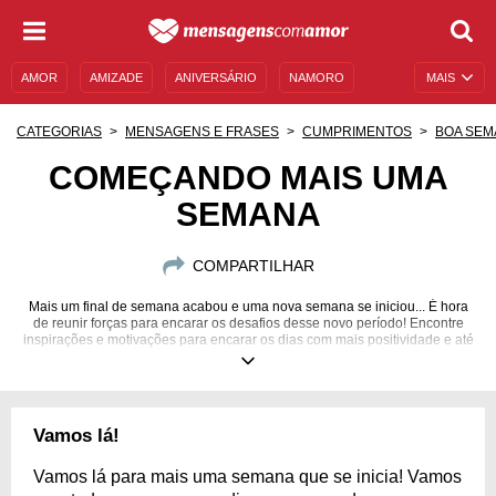
AMOR
AMIZADE
ANIVERSÁRIO
NAMORO
MAIS
SENTIMENTOS
LEGENDAS
DATAS ESPECIAIS
CATEGORIAS
MENSAGENS E FRASES
CUMPRIMENTOS
BOA SEM
UNIVERSO FEMININO
AUTOAJUDA
DESCULPAS
COMEÇANDO MAIS UMA
SEMANA
MENSAGENS E FRASES
MENSAGENS DE ANIVERSÁRIO
ENTRETENIMENTO
FAMOSOS
BÍBLIA
COMPARTILHAR
Mais um final de semana acabou e uma nova semana se iniciou... É hora
de reunir forças para encarar os desafios desse novo período! Encontre
inspirações e motivações para encarar os dias com mais positividade e até
mesmo compartilhar com os amigos.
Vamos lá!
Vamos lá para mais uma semana que se inicia! Vamos